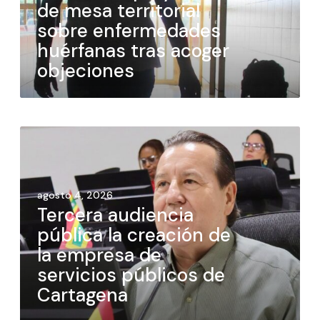
de mesa territorial
sobre enfermedades
huérfanas tras acoger
objeciones
agosto 4, 2026
Tercera audiencia
pública la creación de
la empresa de
servicios públicos de
Cartagena