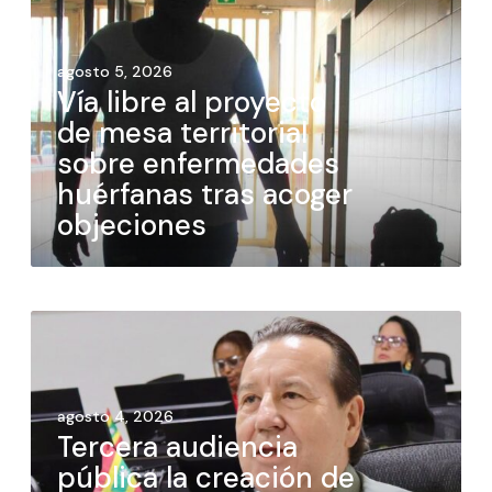
agosto 5, 2026
Vía libre al proyecto
de mesa territorial
sobre enfermedades
huérfanas tras acoger
objeciones
agosto 4, 2026
Tercera audiencia
pública la creación de