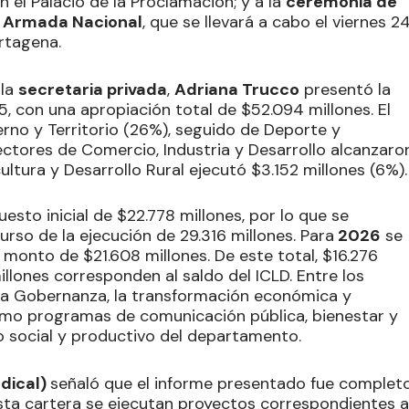
n el Palacio de la Proclamación; y a la
ceremonia de
a Armada Nacional
, que se llevará a cabo el viernes 2
rtagena.
 la
secretaria privada
,
Adriana Trucco
presentó la
5, con una apropiación total de $52.094 millones. El
no y Territorio (26%), seguido de Deporte y
ectores de Comercio, Industria y Desarrollo alcanzaro
ultura y Desarrollo Rural ejecutó $3.152 millones (6%).
esto inicial de $22.778 millones, por lo que se
urso de la ejecución de 29.316 millones. Para
2026
se
 monto de $21.608 millones. De este total, $16.276
illones corresponden al saldo del ICLD. Entre los
 la Gobernanza, la transformación económica y
como programas de comunicación pública, bienestar y
o social y productivo del departamento.
adical)
señaló que el informe presentado fue completo
sta cartera se ejecutan proyectos correspondientes a