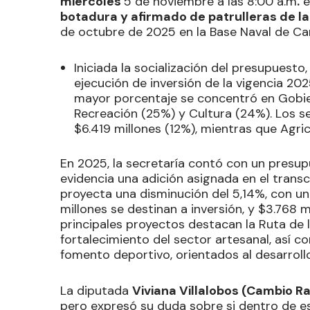
miércoles
5 de noviembre a las 8:00 a.m
.
e
botadura y afirmado de patrulleras de l
de octubre de 2025 en la Base Naval de Ca
Iniciada la socialización del presupuesto,
ejecución de inversión de la vigencia 202
mayor porcentaje se concentró en Gobier
Recreación (25%) y Cultura (24%). Los s
$6.419 millones (12%), mientras que Agric
En 2025, la secretaría contó con un presupu
evidencia una adición asignada en el transc
proyecta una disminución del 5,14%, con un
millones se destinan a inversión, y $3.768 m
principales proyectos destacan la Ruta de
fortalecimiento del sector artesanal, así 
fomento deportivo, orientados al desarroll
La diputada
Viviana Villalobos (Cambio R
pero expresó su duda sobre si dentro de e