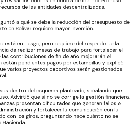
y revisar los cobros en contra de Iderbol. Propuso
 recursos de las entidades descentralizadas.
guntó a qué se debe la reducción del presupuesto de
te en Bolívar requiere mayor inversión.
o está en riesgo, pero requiere del respaldo de la
cia de realizar mesas de trabajo para fortalecer el
las contribuciones de fin de año mejorarán el
 están pendientes pagos por estampillas y explicó
ue varios proyectos deportivos serán gestionados
al.
rsos dentro del esquema planteado, señalando que
so. Advirtió que si no se corrige la gestión financiera,
inanzas presentan dificultades que generan fallos e
dministración y fortalecer la comunicación con la
ado con los giros, preguntando hace cuánto no se
e Hacienda.