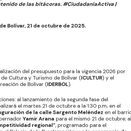
ontenido de las bitácoras. #CiudadaníaActiva |
de Bolívar, 21 de octubre de 2025.
cialización del presupuesto para la vigencia 2026 por
to de Cultura y Turismo de Bolívar (
ICULTUR
) y el
eación de Bolívar (
IDERBOL
).
ciones: al lanzamiento de la segunda fase del
ealizará el martes 21 de octubre a la 1:30 p.m
.
en el
uguración de la calle Sargento Meléndez
en el barri
obernador
Yamir Arana
para el mismo 21 de octubre; a
petitividad regional”
, programado para el