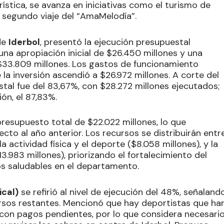
rística, se avanza en iniciativas como el turismo de
 segundo viaje del “AmaMelodía”.
de
Iderbol
, presentó la ejecución presupuestal
una apropiación inicial de $26.450 millones y una
 $33.809 millones. Los gastos de funcionamiento
la inversión ascendió a $26.972 millones. A corte del
tal fue del 83,67%, con $28.272 millones ejecutados;
ión, el 87,83%.
presupuesto total de $22.022 millones, lo que
cto al año anterior. Los recursos se distribuirán entr
 actividad física y el deporte ($8.058 millones), y la
.983 millones), priorizando el fortalecimiento del
os saludables en el departamento.
cal)
se refirió al nivel de ejecución del 48%, señaland
ursos restantes. Mencionó que hay deportistas que ha
 con pagos pendientes, por lo que considera necesari