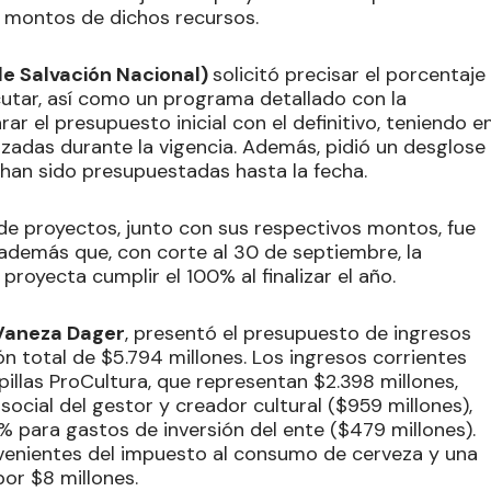
s montos de dichos recursos.
e Salvación Nacional)
solicitó precisar el porcentaje
cutar, así como un programa detallado con la
 el presupuesto inicial con el definitivo, teniendo e
lizadas durante la vigencia. Además, pidió un desglose
 han sido presupuestadas hasta la fecha.
de proyectos, junto con sus respectivos montos, fue
 además que, con corte al 30 de septiembre, la
royecta cumplir el 100% al finalizar el año.
Vaneza Dager
, presentó el presupuesto de ingresos
ón total de $5.794 millones. Los ingresos corrientes
illas ProCultura, que representan $2.398 millones,
social del gestor y creador cultural ($959 millones),
% para gastos de inversión del ente ($479 millones).
venientes del impuesto al consumo de cerveza y una
or $8 millones.