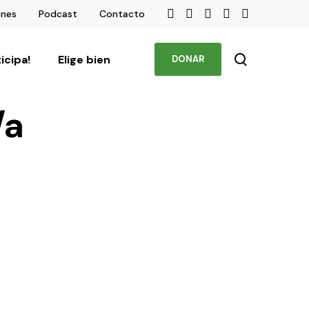
ones
Podcast
Contacto
ticipa!
Elige bien
DONAR
/a