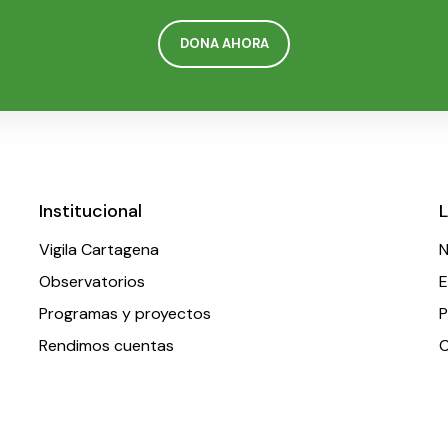
DONA AHORA
Institucional
L
Vigila Cartagena
N
Observatorios
E
Programas y proyectos
P
Rendimos cuentas
C
 e-mail.