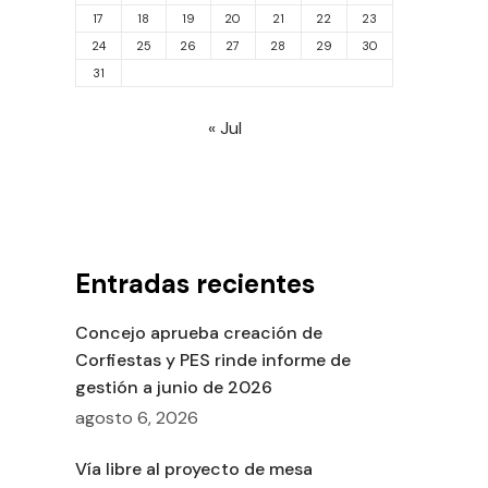
17
18
19
20
21
22
23
24
25
26
27
28
29
30
31
« Jul
Entradas recientes
Concejo aprueba creación de
Corfiestas y PES rinde informe de
gestión a junio de 2026
agosto 6, 2026
Vía libre al proyecto de mesa