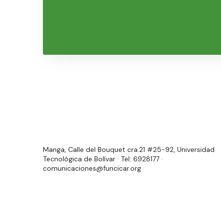
Manga, Calle del Bouquet cra.21 #25-92, Universidad
Tecnológica de Bolívar · Tel: 6928177 ·
comunicaciones@funcicar.org
T
F
I
L
Y
w
a
n
i
o
i
c
s
n
u
*Trabajamos remotamente, por favor, contáctanos vía