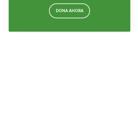
DONA AHORA
Manga, Calle del Bouquet cra.21 #25-92, Universidad
Tecnológica de Bolívar · Tel: 6928177 ·
comunicaciones@funcicar.org
Institucional
Vigila Cartagena