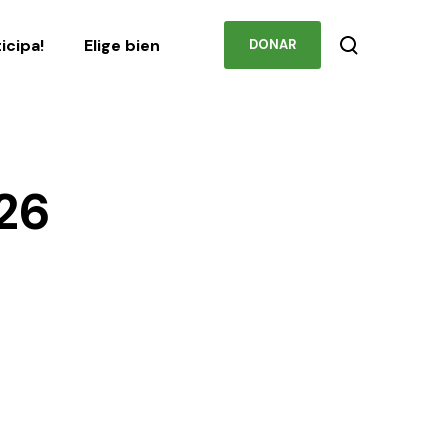
Podcast
Contacto
ticipa!
Elige bien
DONAR
026