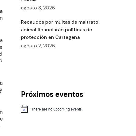
agosto 3, 2026
na
n
Recaudos por multas de maltrato
animal financiarán políticas de
protección en Cartagena
a
agosto 2, 2026
a
El
o
ía
 y
Próximos eventos
There are no upcoming events.
n
e
.