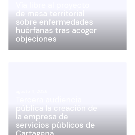
Vía libre al proyecto
de mesa territorial
sobre enfermedades
huérfanas tras acoger
objeciones
agosto 4, 2026
Tercera audiencia
pública la creación de
la empresa de
servicios públicos de
Cartagena