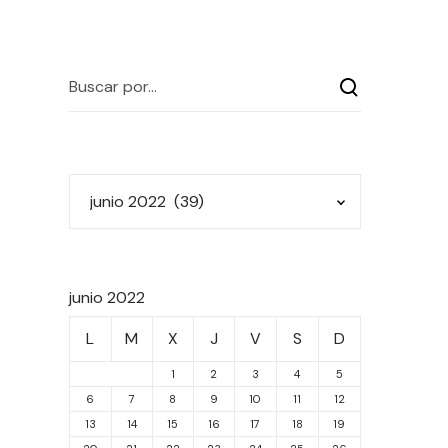
junio 2022
L
M
X
J
V
S
D
1
2
3
4
5
6
7
8
9
10
11
12
13
14
15
16
17
18
19