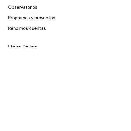
Observatorios
Programas y proyectos
Rendimos cuentas
Links útiles
Noticias
Eventos
Política de tratamiento de datos personales
Contactenos
*Trabajamos remotamente, por favor, contáctanos vía e-
mail.