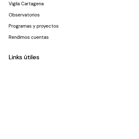
Vigila Cartagena
Observatorios
Programas y proyectos
Rendimos cuentas
Links útiles
Noticias
Eventos
Política de tratamiento de datos personales
Contactenos
*Trabajamos remotamente, por favor, contáctanos vía e-
mail.