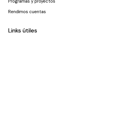
Programas y proyectos
Rendimos cuentas
Links útiles
Noticias
Eventos
Política de tratamiento de datos personales
Contactenos
*Trabajamos remotamente, por favor, contáctanos vía e-
mail.
©2024 Funcicar.