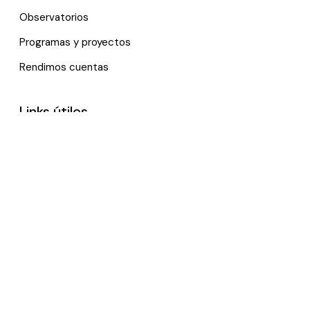
Observatorios
Programas y proyectos
Rendimos cuentas
Links útiles
Noticias
Eventos
Política de tratamiento de datos personales
Contactenos
*Trabajamos remotamente, por favor, contáctanos vía e-
mail.