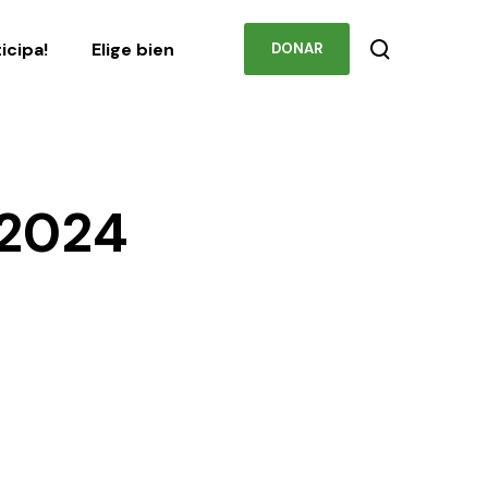
Podcast
Contacto
ticipa!
Elige bien
DONAR
 2024