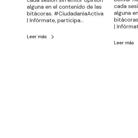
cada sesión sin emitir opinión
cada sesi
alguna en el contenido de las
alguna en
bitácoras. #CiudadaníaActiva
bitácora
| Infórmate, participa…
| Infórma
Leer más
Leer más