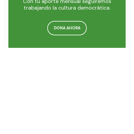
Con tu aporte mensual seguiremos
trabajando la cultura democrática.
DONA AHORA
Manga, Calle del Bouquet cra.21 #25-92, Universidad
Tecnológica de Bolívar · Tel: 6928177 ·
comunicaciones@funcicar.org
Institucional