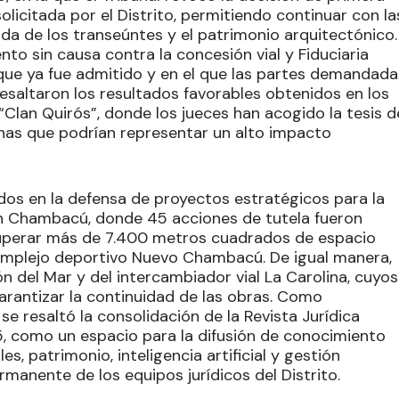
olicitada por el Distrito, permitiendo continuar con la
ida de los transeúntes y el patrimonio arquitectónico.
to sin causa contra la concesión vial y Fiduciaria
 que ya fue admitido y en el que las partes demandada
saltaron los resultados favorables obtenidos en los
lan Quirós”, donde los jueces han acogido la tesis d
ndenas que podrían representar un alto impacto
dos en la defensa de proyectos estratégicos para la
en Chambacú, donde 45 acciones de tutela fueron
uperar más de 7.400 metros cuadrados de espacio
complejo deportivo Nuevo Chambacú. De igual manera,
n del Mar y del intercambiador vial La Carolina, cuyos
arantizar la continuidad de las obras. Como
se resaltó la consolidación de la Revista Jurídica
25, como un espacio para la difusión de conocimiento
s, patrimonio, inteligencia artificial y gestión
ermanente de los equipos jurídicos del Distrito.