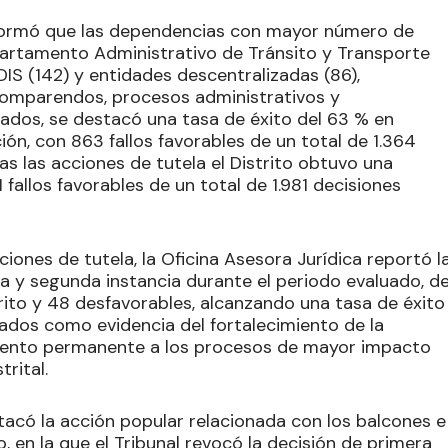
 informó que las dependencias con mayor número de
partamento Administrativo de Tránsito y Transporte
DIS (142) y entidades descentralizadas (86),
comparendos, procesos administrativos y
tados, se destacó una tasa de éxito del 63 % en
ón, con 863 fallos favorables de un total de 1.364
s las acciones de tutela el Distrito obtuvo una
1 fallos favorables de un total de 1.981 decisiones
cciones de tutela, la Oficina Asesora Jurídica reportó l
ra y segunda instancia durante el periodo evaluado, d
trito y 48 desfavorables, alcanzando una tasa de éxito
tados como evidencia del fortalecimiento de la
imiento permanente a los procesos de mayor impacto
trital.
acó la acción popular relacionada con los balcones e
, en la que el Tribunal revocó la decisión de primera