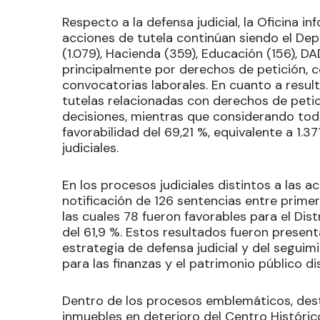
Respecto a la defensa judicial, la Oficina
acciones de tutela continúan siendo el De
(1.079), Hacienda (359), Educación (156), DA
principalmente por derechos de petición, 
convocatorias laborales. En cuanto a resul
tutelas relacionadas con derechos de petici
decisiones, mientras que considerando toda
favorabilidad del 69,21 %, equivalente a 1.37
judiciales.
En los procesos judiciales distintos a las a
notificación de 126 sentencias entre prime
las cuales 78 fueron favorables para el Dis
del 61,9 %. Estos resultados fueron presen
estrategia de defensa judicial y del segu
para las finanzas y el patrimonio público dis
Dentro de los procesos emblemáticos, dest
inmuebles en deterioro del Centro Histórico