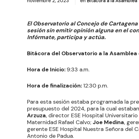
noviembre 2, 2023
en
Bitácora a la Asamblea
El Observatorio al Concejo de Cartagen
sesión sin emitir opinión alguna en el c
Infórmate, participa y actúa.
Bitácora del Observatorio a la Asamblea 
Hora de Inicio:
9:33 a.m.
Hora de finalización:
12:30 p.m.
Para esta sesión estaba programada la pre
presupuesto del 2024, para la cual estaban
Arzuza
, director ESE Hospital Universitario
Maternidad Rafael Calvo;
Joe Medina
, ger
gerente ESE Hospital Nuestra Señora del 
Antonio de Padua.