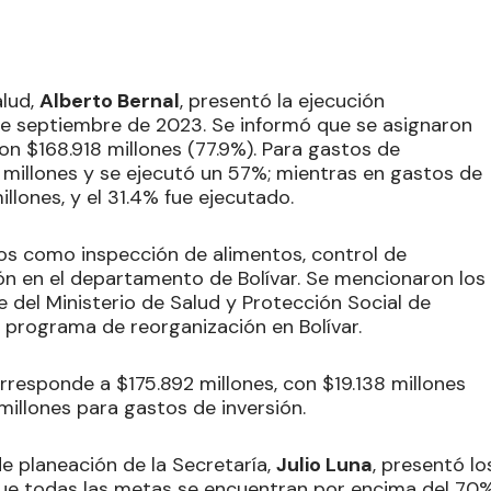
alud,
Alberto Bernal
, presentó la ejecución
 de septiembre de 2023. Se informó que se asignaron
ron $168.918 millones (77.9%). Para gastos de
millones y se ejecutó un 57%; mientras en gastos de
llones, y el 31.4% fue ejecutado.
tos como inspección de alimentos, control de
 en el departamento de Bolívar. Se mencionaron los
e del Ministerio de Salud y Protección Social de
l programa de reorganización en Bolívar.
rresponde a $175.892 millones, con $19.138 millones
illones para gastos de inversión.
de planeación de la Secretaría,
Julio Luna
, presentó lo
que todas las metas se encuentran por encima del 70%