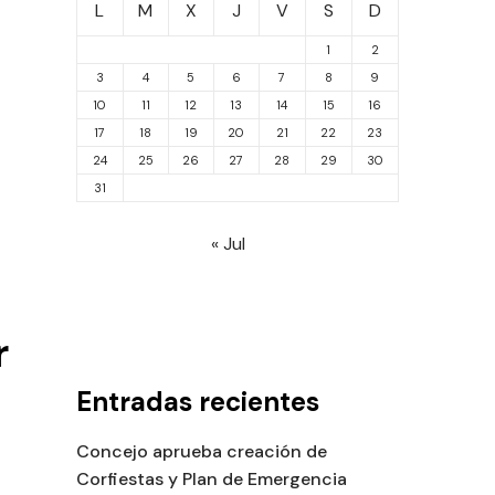
L
M
X
J
V
S
D
1
2
3
4
5
6
7
8
9
10
11
12
13
14
15
16
17
18
19
20
21
22
23
24
25
26
27
28
29
30
31
« Jul
r
Entradas recientes
Concejo aprueba creación de
Corfiestas y Plan de Emergencia