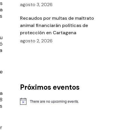
s
agosto 3, 2026
a
s
Recaudos por multas de maltrato
animal financiarán políticas de
protección en Cartagena
u
agosto 2, 2026
ó
a
e
Próximos eventos
a
8
There are no upcoming events.
as
r