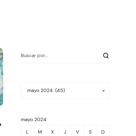
mayo 2024
a
L
M
X
J
V
S
D