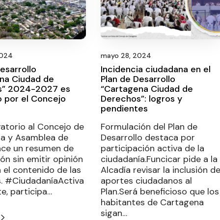
2024
mayo 28, 2024
esarrollo
Incidencia ciudadana en el
na Ciudad de
Plan de Desarrollo
s” 2024-2027 es
“Cartagena Ciudad de
 por el Concejo
Derechos”: logros y
pendientes
atorio al Concejo de
Formulación del Plan de
a y Asamblea de
Desarrollo destaca por
hace un resumen de
participación activa de la
ón sin emitir opinión
ciudadanía.Funcicar pide a la
 el contenido de las
Alcadía revisar la inclusión d
s. #CiudadaníaActiva
aportes ciudadanos al
te, participa…
Plan.Será beneficioso que los
habitantes de Cartagena
sigan…