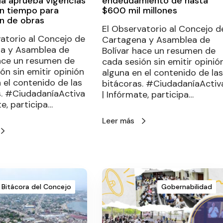
a aprueba vigencias
endeudamiento de hasta
en tiempo para
$600 mil millones
n de obras
El Observatorio al Concejo d
atorio al Concejo de
Cartagena y Asamblea de
a y Asamblea de
Bolívar hace un resumen de
hace un resumen de
cada sesión sin emitir opinió
ón sin emitir opinión
alguna en el contenido de las
 el contenido de las
bitácoras. #CiudadaníaActiv
s. #CiudadaníaActiva
| Infórmate, participa…
te, participa…
Leer más
Bitácora del Concejo
Gobernabilidad