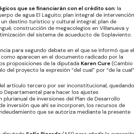
égicos que se financiarán con el crédito son
: la
uerpo de agua El Laguito; plan integral de intervenció
n destino turístico y cultural integral; plan de
angué; construcción de megacolegios en Villanueva y
ptimización del sistema de acueducto de Soplaviento.
encia para segundo debate en el que se informó que e
al como aparecen en el documento radicado por la
os proposiciones de la diputada
Karen Cure
(Cambio
ulo del proyecto la expresión “del cual” por “de la cual”
el artículo tercero por ser inconstitucional, quedand
ivo Departamental para hacer los ajustes
n plurianual de inversiones del Plan de Desarrollo
 inversión que ahí se incorporen, los recursos de
 endeudamiento que se autoriza mediante la presente
a diputada
Sofía Ricardo
(ASI) para añadir la expresió