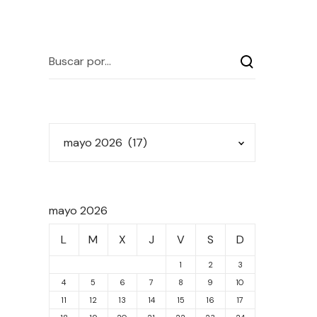
mayo 2026
L
M
X
J
V
S
D
1
2
3
4
5
6
7
8
9
10
11
12
13
14
15
16
17