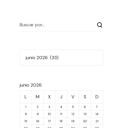
junio 2026
L
M
X
J
V
S
D
1
2
3
4
5
6
7
8
9
10
11
12
13
14
15
16
17
18
19
20
21