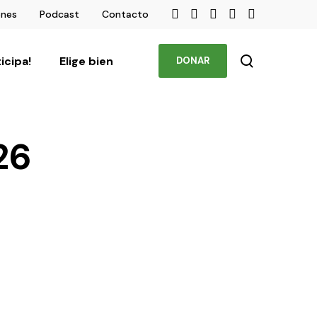
ones
Podcast
Contacto
ticipa!
Elige bien
DONAR
26