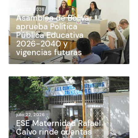
julio 28, 2026
Asamblea de Bolívar
aprueba Política
Pública Educativa
2026-2040 y
vigencias futuras
julio 22, 2026
ESE Maternidad Rafael
Calvo rinde cuentas