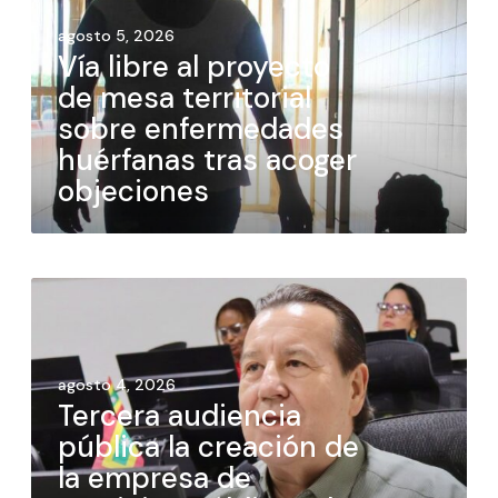
agosto 5, 2026
Vía libre al proyecto
de mesa territorial
sobre enfermedades
huérfanas tras acoger
objeciones
agosto 4, 2026
Tercera audiencia
pública la creación de
la empresa de