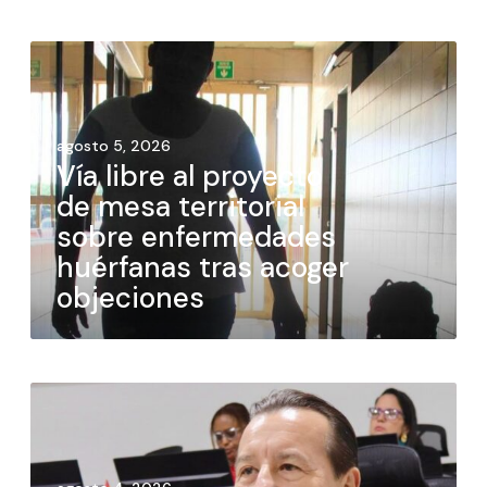
agosto 5, 2026
Vía libre al proyecto
de mesa territorial
sobre enfermedades
huérfanas tras acoger
objeciones