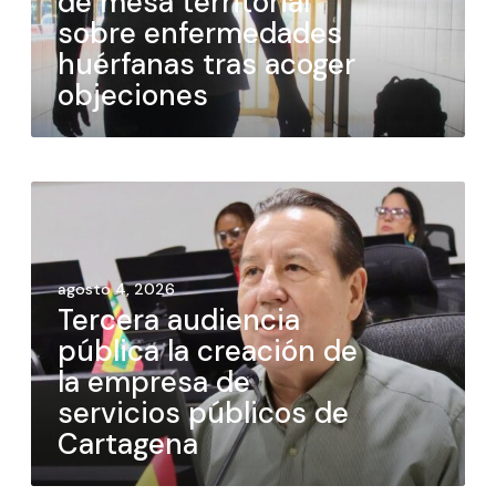
de mesa territorial
sobre enfermedades
huérfanas tras acoger
objeciones
agosto 4, 2026
Tercera audiencia
pública la creación de
la empresa de
servicios públicos de
Cartagena