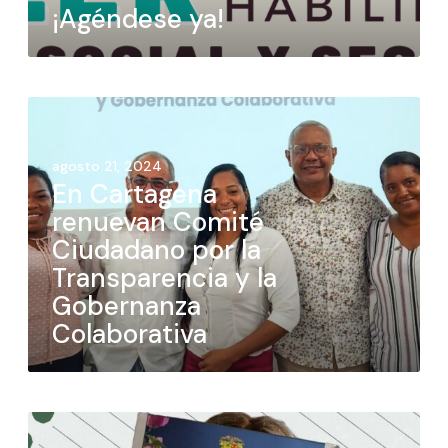
¡Agéndese ya!
agosto 21, 2024
En Cartagena
renuevan Comité
Ciudadano por la
Transparencia y la
Gobernanza
Colaborativa