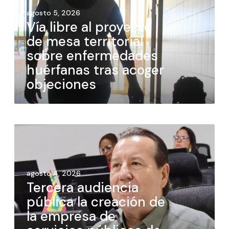
agosto 5, 2026
Vía libre al proyecto
de mesa territorial
sobre enfermedades
huérfanas tras acoger
objeciones
agosto 4, 2026
Tercera audiencia
pública la creación de
la empresa de