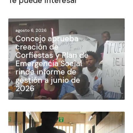
Te puede interesar
agosto 6, 2026
Concejo aprueba
creación de
Corfiestas y Plan de
Emergencia Social
rinde informe de
gestión a junio de
2026