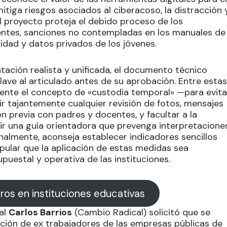
mitiga riesgos asociados al ciberacoso, la distracción 
l proyecto proteja el debido proceso de los
entes, sanciones no contempladas en los manuales de
midad y datos privados de los jóvenes.
ación realista y unificada, el documento técnico
ave al articulado antes de su aprobación. Entre estas
mente el concepto de «custodia temporal» —para evita
r tajantemente cualquier revisión de fotos, mensajes
ón previa con padres y docentes, y facultar a la
tir una guía orientadora que prevenga interpretacione
Finalmente, aconseja establecer indicadores sencillos
ipular que la aplicación de estas medidas sea
upuestal y operativa de las instituciones.
uros en instituciones educativas
jal
Carlos Barrios
(Cambio Radical) solicitó que se
ación de ex trabajadores de las empresas públicas de