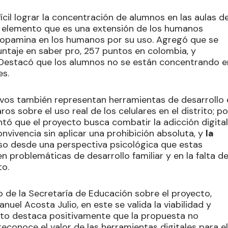
ícil lograr la concentración de alumnos en las aulas d
 un elemento que es una extensión de los humanos
dopamina en los humanos por su uso. Agregó que se
ntaje en saber pro, 257 puntos en colombia, y
Destacó que los alumnos no se están concentrando e
es.
tivos también representan herramientas de desarrollo 
os sobre el uso real de los celulares en el distrito; po
tentó que el proyecto busca combatir la adicción digital
nvivencia sin aplicar una prohibición absoluta, y
la
o desde una perspectiva psicológica que estas
n problemáticas de desarrollo familiar y en la falta d
to.
io de la Secretaría de Educación sobre el proyecto,
nuel Acosta Julio, en este se valida la viabilidad y
epto destaca positivamente que la propuesta no
reconoce el valor de las herramientas digitales para el