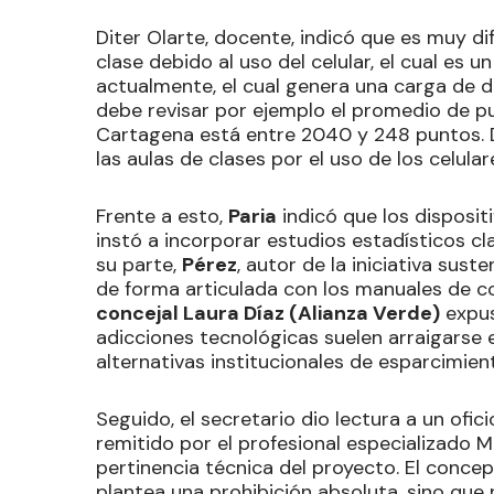
Diter Olarte, docente, indicó que es muy dif
clase debido al uso del celular, el cual es
actualmente, el cual genera una carga de 
debe revisar por ejemplo el promedio de pu
Cartagena está entre 2040 y 248 puntos. 
las aulas de clases por el uso de los celular
Frente a esto,
Paria
indicó que los disposi
instó a incorporar estudios estadísticos clar
su parte,
Pérez
, autor de la iniciativa sus
de forma articulada con los manuales de co
concejal Laura Díaz (Alianza Verde)
expus
adicciones tecnológicas suelen arraigarse e
alternativas institucionales de esparcimien
Seguido, el secretario dio lectura a un ofic
remitido por el profesional especializado Ma
pertinencia técnica del proyecto. El conc
plantea una prohibición absoluta, sino que 