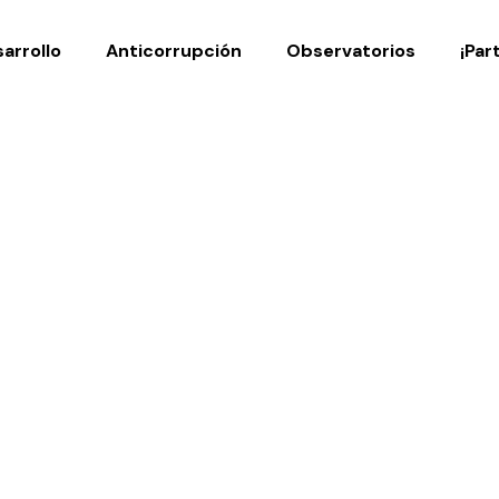
Noticias
Publicaci
arrollo
Anticorrupción
Observatorios
¡Par