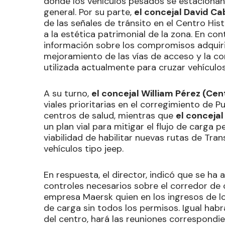
donde los vehículos pesados se estaciona
general. Por su parte,
el concejal David Ca
de las señales de tránsito en el Centro His
a la estética patrimonial de la zona. En con
información sobre los compromisos adquiri
mejoramiento de las vías de acceso y la c
utilizada actualmente para cruzar vehículo
A su turno,
el concejal William Pérez (Ce
viales prioritarias en el corregimiento de 
centros de salud, mientras que
el conceja
un plan vial para mitigar el flujo de carga 
viabilidad de habilitar nuevas rutas de T
vehículos tipo jeep.
En respuesta, el director, indicó que se ha
controles necesarios sobre el corredor de 
empresa Maersk quien en los ingresos de l
de carga sin todos los permisos. Igual habr
del centro, hará las reuniones correspondi