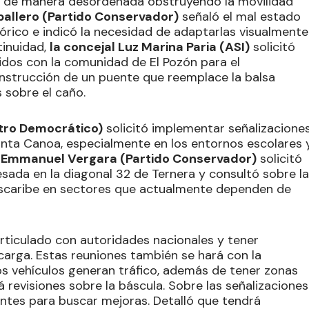
n de manera desordenada obstruyendo la movilidad
ballero (Partido Conservador)
señaló el mal estado
tórico e indicó la necesidad de adaptarlas visualmente
tinuidad,
la concejal Luz Marina Paria (ASI)
solicitó
dos con la comunidad de El Pozón para el
onstrucción de un puente que reemplace la balsa
s sobre el caño.
ntro Democrático)
solicitó implementar señalizacione
Punta Canoa, especialmente en los entornos escolares 
l Emmanuel Vergara (Partido Conservador)
solicitó
pesada en la diagonal 32 de Ternera y consultó sobre la
ranscaribe en sectores que actualmente dependen de
 articulado con autoridades nacionales y tener
carga. Estas reuniones también se hará con la
os vehículos generan tráfico, además de tener zonas
á revisiones sobre la báscula. Sobre las señalizaciones
entes para buscar mejoras. Detalló que tendrá