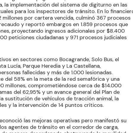
ca, la implementación del sistema de digiturno en las
tuales para los inspectores de tránsito. En lo financier
22 millones por cartera vencida, culminó 367 procesos
 recaudo y reportó embargos en 1.859 procesos que
ones, proyectando ingresos adicionales por $8.400
00 peticiones ciudadanas y 971 procesos judiciales
tivos en sectores como Bocagrande, Solo Bus, el
ta Lucía, Parque Heredia y La Castellana,
personas fallecidas y más de 1.000 lesionadas.
ce del 58% en la meta de la red semafórica y una
000 millones, comprometiéndose cerca de $14.000
amas del 62,95% y un avance general del Plan de
la sustitución de vehículos de tracción animal, la
les y la intervención de 14 puntos críticos.
econoció las mejoras operativas pero manifestó su
los agentes de tránsito en el corredor de carga,