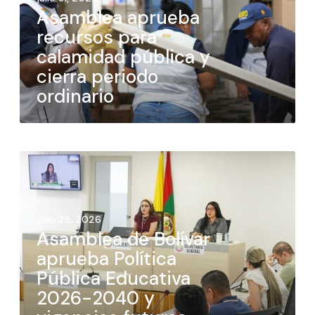
Asamblea aprueba
recursos para
calamidad pública y
cierra periodo
ordinario
julio 28, 2026
Asamblea de Bolívar
aprueba Política
Pública Educativa
2026-2040 y