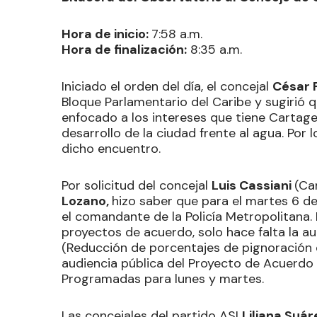
Hora de inicio:
7:58 a.m.
Hora de finalización:
8:35 a.m.
Iniciado el orden del día, el concejal
César 
Bloque Parlamentario del Caribe y sugirió 
enfocado a los intereses que tiene Cartage
desarrollo de la ciudad frente al agua. Por
dicho encuentro.
Por solicitud del concejal
Luis Cassiani
(Ca
Lozano,
hizo saber que para el martes 6 d
el comandante de la Policía Metropolitana. 
proyectos de acuerdo, solo hace falta la a
(Reducción de porcentajes de pignoración e
audiencia pública del Proyecto de Acuerdo 
Programadas para lunes y martes.
Las concejales del partido ASI
Liliana Suá