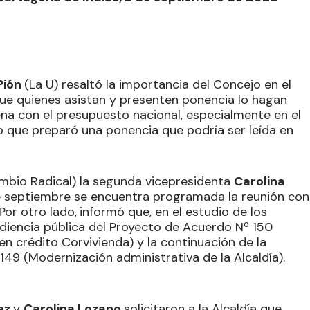
Pión
(La U) resaltó la importancia del Concejo en el
que quienes asistan y presenten ponencia lo hagan
na con el presupuesto nacional, especialmente en el
 lo que preparó una ponencia que podría ser leída en
mbio Radical) la segunda vicepresidenta
Carolina
e septiembre se encuentra programada la reunión con
Por otro lado,
informó que, en el estudio de los
udiencia pública del Proyecto de Acuerdo Nº 150
n crédito Corvivienda) y la continuación de la
149 (Modernización administrativa de la Alcaldía).
rez
y
Carolina Lozano
solicitaron a la Alcaldía que