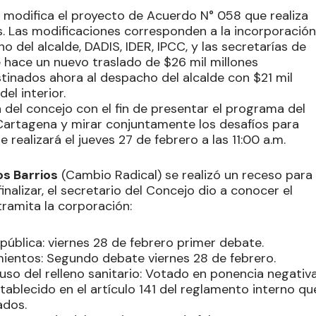
n modifica el proyecto de Acuerdo N° 058 que realiza
s. Las modificaciones corresponden a la incorporación
o del alcalde, DADIS, IDER, IPCC, y las secretarías de
e hace un nuevo traslado de $26 mil millones
tinados ahora al despacho del alcalde con $21 mil
el interior.
a del concejo con el fin de presentar el programa del
Cartagena y mirar conjuntamente los desafíos para
realizará el jueves 27 de febrero a las 11:00 a.m.
os Barrios
(Cambio Radical) se realizó un receso para
inalizar, el secretario del Concejo dio a conocer el
ramita la corporación:
pública: viernes 28 de febrero primer debate.
mientos: Segundo debate viernes 28 de febrero.
uso del relleno sanitario: Votado en ponencia negativ
stablecido en el artículo 141 del reglamento interno qu
ados.