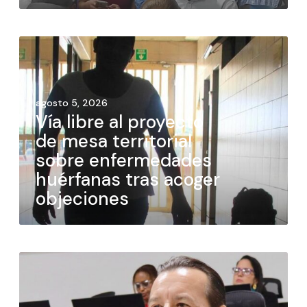
agosto 5, 2026
Vía libre al proyecto
de mesa territorial
sobre enfermedades
huérfanas tras acoger
objeciones