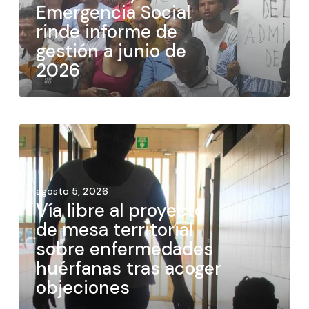
Emergencia Social
rinde informe de
gestión a junio de
2026
agosto 5, 2026
Vía libre al proyecto
de mesa territorial
sobre enfermedades
huérfanas tras acoger
objeciones