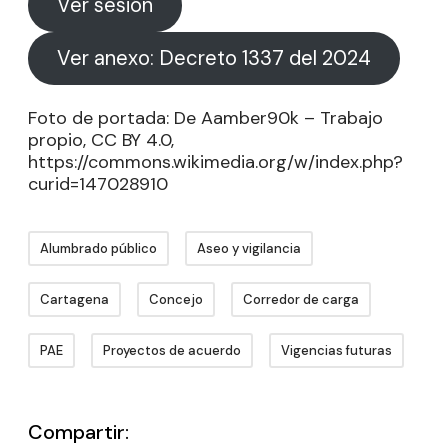
Ver sesión
Ver anexo: Decreto 1337 del 2024
Foto de portada: De Aamber90k – Trabajo
propio, CC BY 4.0,
https://commons.wikimedia.org/w/index.php?
curid=147028910
Alumbrado público
Aseo y vigilancia
Cartagena
Concejo
Corredor de carga
PAE
Proyectos de acuerdo
Vigencias futuras
Compartir: