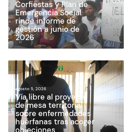
Corfiestas y Plan de
Emergencia Social
rinde informe de
gestión a junio de
2026
agosto 5, 2026
Vía libre al proyecto
de mesa territorial
sobre enfermedades
huérfanas tras acoger
objeciones