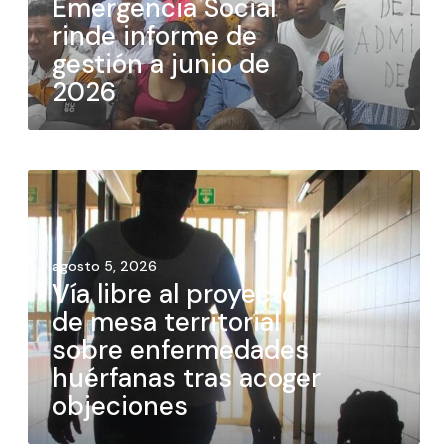
Emergencia Social
rinde informe de
gestión a junio de
2026
agosto 5, 2026
Vía libre al proyecto
de mesa territorial
sobre enfermedades
huérfanas tras acoger
objeciones