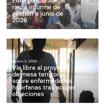
Emergencia Social
rinde informe de
gestión a junio de
2026
agosto 5, 2026
Vía libre al proyecto
de mesa territorial
sobre enfermedades
huérfanas tras acoger
objeciones