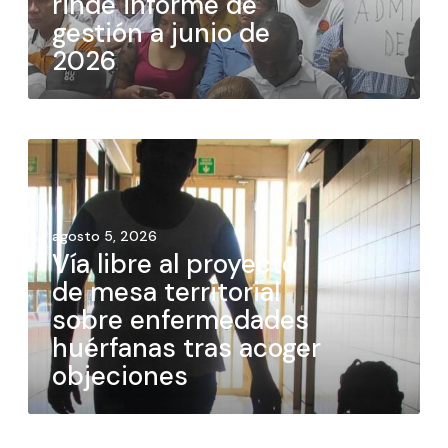
rinde informe de
gestión a junio de
2026
agosto 5, 2026
Vía libre al proyecto
de mesa territorial
sobre enfermedades
huérfanas tras acoger
objeciones