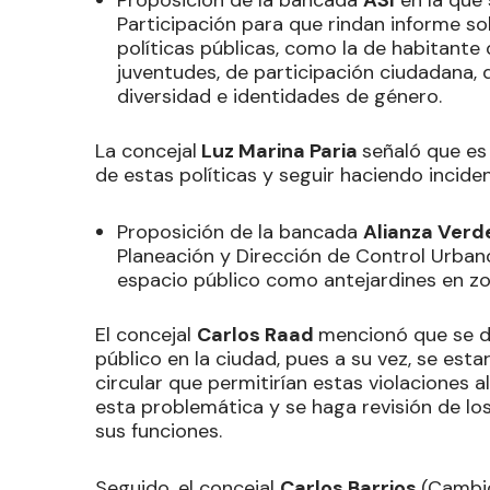
Proposición de la bancada
ASI
en la que 
Participación para que rindan informe so
políticas públicas, como la de habitante d
juventudes, de participación ciudadana, di
diversidad e identidades de género.
La concejal
Luz Marina Paria
señaló que es
de estas políticas y seguir haciendo incide
Proposición de la bancada
Alianza Verd
Planeación y Dirección de Control Urban
espacio público como antejardines en zo
El concejal
Carlos Raad
mencionó que se de
público en la ciudad, pues a su vez, se esta
circular que permitirían estas violaciones 
esta problemática y se haga revisión de lo
sus funciones.
Seguido, el concejal
Carlos Barrios
(Cambio