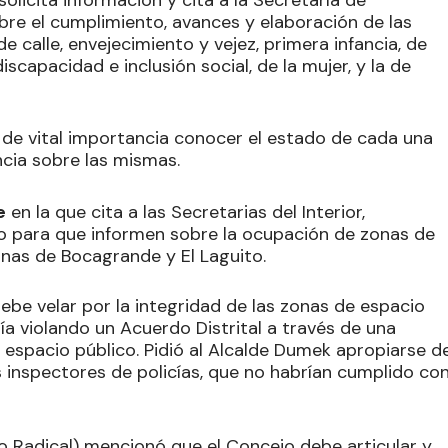
solicita información y cita a la Secretaría de
bre el cumplimiento, avances y elaboración de las
e calle, envejecimiento y vejez, primera infancia, de
scapacidad e inclusión social, de la mujer, y la de
 de vital importancia conocer el estado de cada una
ncia sobre las mismas.
e
en la que cita a las Secretarias del Interior,
o para que informen sobre la ocupación de zonas de
nas de Bocagrande y El Laguito.
be velar por la integridad de las zonas de espacio
ría violando un Acuerdo Distrital a través de una
al espacio público. Pidió al Alcalde Dumek apropiarse d
s inspectores de policías, que no habrían cumplido co
 Radical) mencionó que el Concejo debe articular y