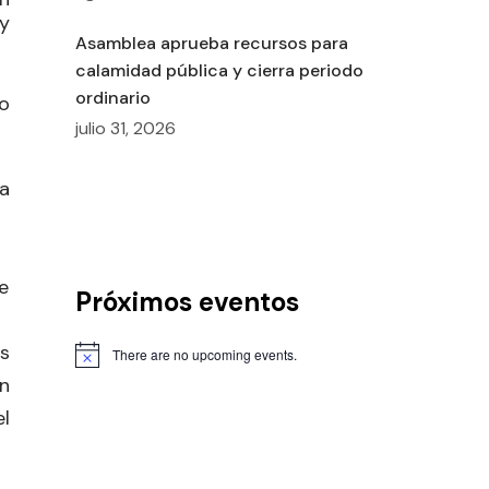
y
Asamblea aprueba recursos para
calamidad pública y cierra periodo
ordinario
ro
julio 31, 2026
a
e
Próximos eventos
s
There are no upcoming events.
n
l