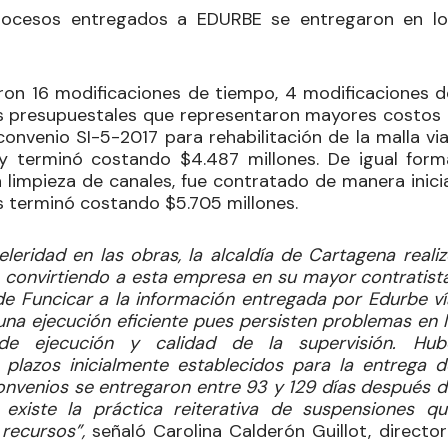
rocesos entregados a EDURBE se entregaron en lo
on 16 modificaciones de tiempo, 4 modificaciones d
es presupuestales que representaron mayores costos 
convenio SI-5-2017 para rehabilitación de la malla via
 y terminó costando $4.487 millones. De igual form
 limpieza de canales, fue contratado de manera inicia
es terminó costando $5.705 millones.
leridad en las obras, la alcaldía de Cartagena realiz
, convirtiendo a esta empresa en su mayor contratista
de Funcicar a la información entregada por Edurbe ví
una ejecución eficiente pues persisten problemas en l
de ejecución y calidad de la supervisión. Hub
plazos inicialmente establecidos para la entrega d
onvenios se entregaron entre 93 y 129 días después d
 existe la práctica reiterativa de suspensiones qu
recursos”,
señaló Carolina Calderón Guillot, director