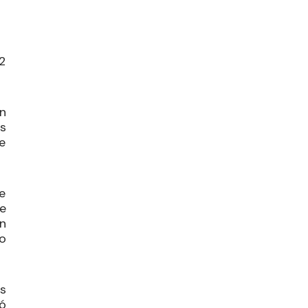
12
ón
s
e
e
e
n
o
s
ió