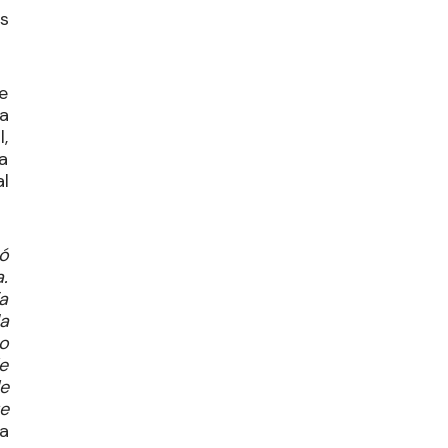
s
e
a
l,
a
l
ó
.
a
a
o
e
e
e
a