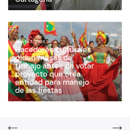
agosto 3, 2026
Hacedores culturales
piden mesas de
trabajo antes de votar
proyecto que crea
entidad para manejo
de las fiestas