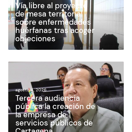
Vía libre al proyecto
de mesa territorial
sobre enfermedades
huérfanas tras acoger
objeciones
agosto 4, 2026
Tercera audiencia
pública la creación de
la empresa de
servicios públicos de
Cartagena