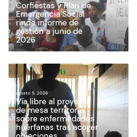
Corfiestas y Plan de
Emergencia Social
rinde informe de
gestión a junio de
2026
agosto 5, 2026
Vía libre al proyecto
de mesa territorial
sobre enfermedades
huérfanas tras acoger
objeciones