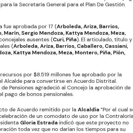
para la Secretaría General para el Plan De Gestión
a fue aprobada por 17 (
Arboleda, Ariza, Barrios,
ano, Marín, Sergio Mendoza, Kattya Mendoza, Meza,
 concejales ausentes (
Curi, Piña
). El articulado, título y
ales (
Arboleda, Ariza, Barrios, Caballero, Cassiani,
doza, Kattya Mendoza, Meza, Montero, Piña, Pión,
recursos por $8.519 millones fue aprobado por la
l Alcalde para convertirse en Acuerdo Distrital.
o de Pensiones agradeció al Concejo la aprobación de
el pago de bonos pensionales.
yecto de Acuerdo remitido por la
Alcaldía
“Por el cual s
 celebración de un comodato de uso por la Contralorí
residenta
Gloria Estrada
indicó que este proyecto no
oración toda vez que no darían los tiempos para su