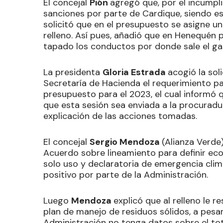
El concejal
Pión
agregó que, por el incumpl
sanciones por parte de Cardique, siendo est
solicitó que en el presupuesto se asigne un
relleno. Así pues, añadió que en Henequén 
tapado los conductos por donde sale el ga
La presidenta
Gloria Estrada
acogió la sol
Secretaría de Hacienda el requerimiento pa
presupuesto para el 2023, el cual informó q
que esta sesión sea enviada a la procuradur
explicación de las acciones tomadas.
El concejal
Sergio Mendoza
(Alianza Verd
Acuerdo sobre lineamiento para definir econ
solo uso y declaratoria de emergencia climá
positivo por parte de la Administración.
Luego
Mendoza
explicó que al relleno le r
plan de manejo de residuos sólidos, a pesa
Administración no tenga datos sobre el to