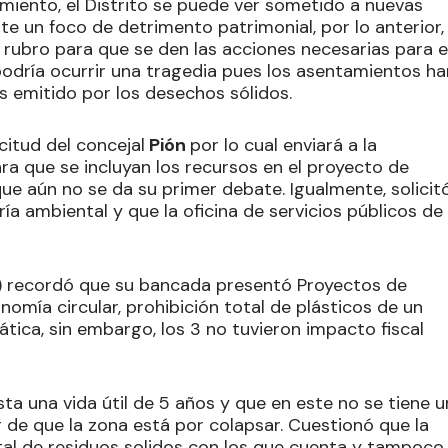
imiento, el Distrito se puede ver sometido a nuevas
e un foco de detrimento patrimonial, por lo anterior,
 rubro para que se den las acciones necesarias para e
podría ocurrir una tragedia pues los asentamientos ha
s emitido por los desechos sólidos.
icitud del concejal
Pión
por lo cual enviará a la
ra que se incluyan los recursos en el proyecto de
ue aún no se da su primer debate. Igualmente, solicit
ía ambiental y que la oficina de servicios públicos de
e) recordó que su bancada presentó Proyectos de
omía circular, prohibición total de plásticos de un
tica, sin embargo, los 3 no tuvieron impacto fiscal
esta una vida útil de 5 años y que en este no se tiene u
r de que la zona está por colapsar. Cuestionó que la
tal de residuos solidos con los que cuenta y tampoco