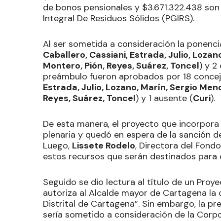
de bonos pensionales y $3.671.322.438 son 
Integral De Residuos Sólidos (PGIRS).
Al ser sometida a consideración la ponenci
Caballero, Cassiani, Estrada, Julio, Loz
Montero, Pión, Reyes, Suárez, Toncel
) y 2
preámbulo fueron aprobados por 18 concej
Estrada, Julio, Lozano, Marín, Sergio Men
Reyes, Suárez, Toncel
) y 1 ausente (
Curi
).
De esta manera, el proyecto que incorpora 
plenaria y quedó en espera de la sanción de
Luego,
Lissete Rodelo
, Directora del Fond
estos recursos que serán destinados para 
Seguido se dio lectura al título de un Pro
autoriza al Alcalde mayor de Cartagena la
Distrital de Cartagena”. Sin embargo, la p
sería sometido a consideración de la Corp