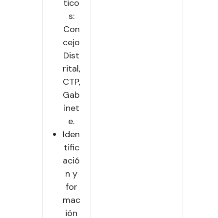
tico
s:
Con
cejo
Dist
rital,
CTP,
Gab
inet
e.
Iden
tific
ació
n y
for
mac
ión