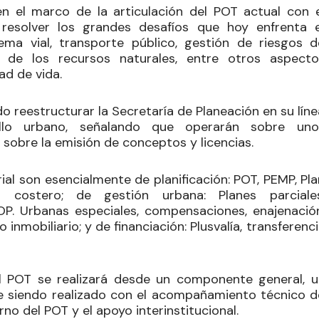
en el marco de la articulación del POT actual con e
solver los grandes desafíos que hoy enfrenta e
tema vial, transporte público, gestión de riesgos d
n de los recursos naturales, entre otros aspecto
ad de vida.
o reestructurar la Secretaría de Planeación en su lín
ollo urbano, señalando que operarán sobre uno
 sobre la emisión de conceptos y licencias.
al son esencialmente de planificación: POT, PEMP, Pla
costero; de gestión urbana: Planes parciales
P. Urbanas especiales, compensaciones, enajenación
inmobiliario; y de financiación: Plusvalía, transferenc
el POT se realizará desde un componente general, u
e siendo realizado con el acompañamiento técnico d
no del POT y el apoyo interinstitucional.