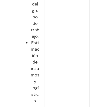
del
gru
po
de
trab
ajo.
Esti
mac
ión
de
insu
mos
y
logí
stic
a.