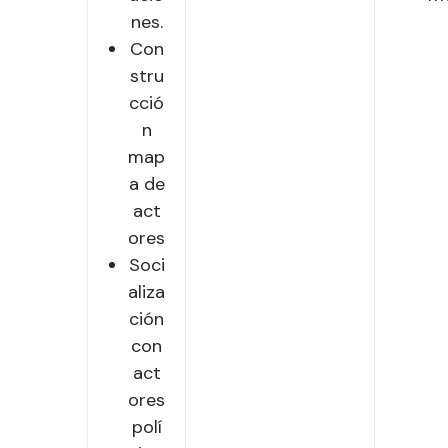
nes.
Con
stru
cció
n
map
a de
act
ores
Soci
aliza
ción
con
act
ores
polí