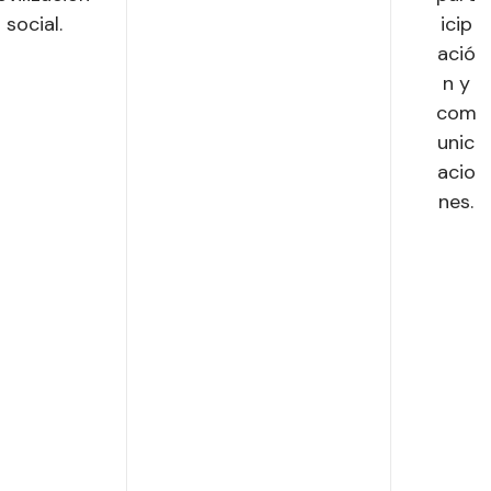
social.
icip
ació
n y
com
unic
acio
nes.