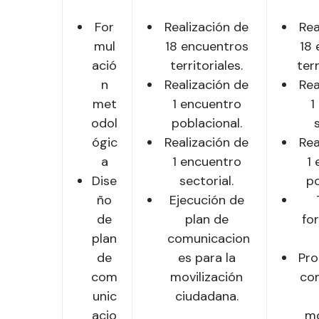
For
Realización de
Rea
mul
18 encuentros
18 
ació
territoriales.
terr
n
Realización de
Rea
met
1 encuentro
1
odol
poblacional.
ógic
Realización de
Rea
a
1 encuentro
1
Dise
sectorial.
po
ño
Ejecución de
de
plan de
fo
plan
comunicacion
de
es para la
Pro
com
movilización
co
unic
ciudadana.
acio
mo