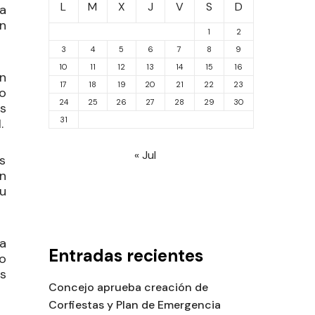
L
M
X
J
V
S
D
la
n
1
2
3
4
5
6
7
8
9
10
11
12
13
14
15
16
n
17
18
19
20
21
22
23
o
24
25
26
27
28
29
30
s
31
.
« Jul
s
n
u
a
Entradas recientes
o
s
Concejo aprueba creación de
Corfiestas y Plan de Emergencia