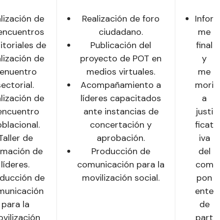
lización de
Realización de foro
Infor
encuentros
ciudadano.
me
itoriales de
Publicación del
final
lización de
proyecto de POT en
y
 enuentro
medios virtuales.
me
sectorial.
Acompañamiento a
mori
lización de
líderes capacitados
a
 encuentro
ante instancias de
justi
blacional.
concertación y
ficat
Taller de
aprobación.
iva
rmación de
Producción de
del
líderes.
comunicación para la
com
ducción de
movilización social.
pon
municación
ente
para la
de
vilización
part