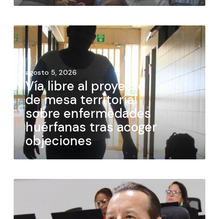
agosto 5, 2026
Vía libre al proyecto
de mesa territorial
sobre enfermedades
huérfanas tras acoger
objeciones