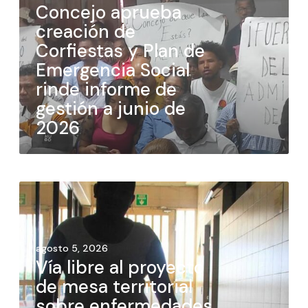
Concejo aprueba
creación de
Corfiestas y Plan de
Emergencia Social
rinde informe de
gestión a junio de
2026
agosto 5, 2026
Vía libre al proyecto
de mesa territorial
sobre enfermedades