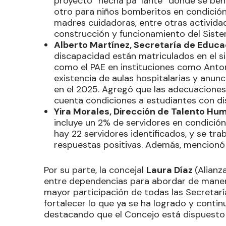
proyecto “hecha pa’ lante” donde se ben
otro para niños bomberitos en condición 
madres cuidadoras, entre otras actividad
construcción y funcionamiento del Sistem
Alberto Martínez, Secretaría de Educa
discapacidad están matriculados en el s
como el PAE en instituciones como Anto
existencia de aulas hospitalarias y anunc
en el 2025. Agregó que las adecuaciones
cuenta condiciones a estudiantes con di
Yira Morales, Dirección de Talento Hu
incluye un 2% de servidores en condició
hay 22 servidores identificados, y se tr
respuestas positivas. Además, mencionó l
Por su parte, la concejal
Laura Díaz
(Alianz
entre dependencias para abordar de manera 
mayor participación de todas las Secretarí
fortalecer lo que ya se ha logrado y conti
destacando que el Concejo está dispuesto a