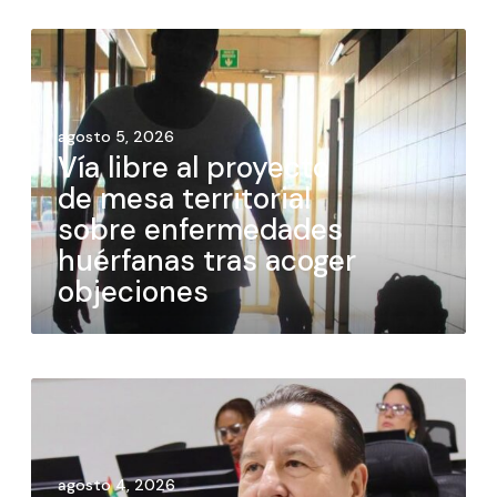
agosto 5, 2026
Vía libre al proyecto
de mesa territorial
sobre enfermedades
huérfanas tras acoger
objeciones
agosto 4, 2026