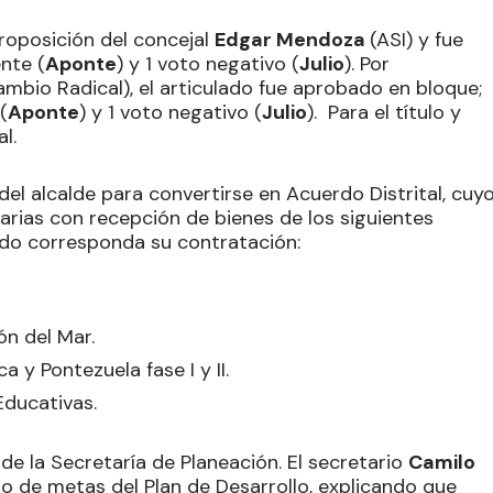
proposición del concejal
Edgar Mendoza
(ASI) y fue
nte (
Aponte
) y 1 voto negativo (
Julio
). Por
ambio Radical), el articulado fue aprobado en bloque;
(
Aponte
) y 1 voto negativo (
Julio
). Para el título y
l.
el alcalde para convertirse en Acuerdo Distrital, cuy
arias con recepción de bienes de los siguientes
ndo corresponda su contratación:
ón del Mar.
 y Pontezuela fase I y II.
Educativas.
de la Secretaría de Planeación. El secretario
Camilo
o de metas del Plan de Desarrollo, explicando que