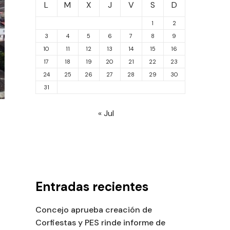
L
M
X
J
V
S
D
1
2
3
4
5
6
7
8
9
10
11
12
13
14
15
16
17
18
19
20
21
22
23
24
25
26
27
28
29
30
31
« Jul
Entradas recientes
Concejo aprueba creación de
Corfiestas y PES rinde informe de