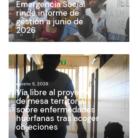
Emergencia Social
rinde informe de
gestión a junio de
2026
agosto 5, 2026
Vía libre al proyecto
de mesa territorial
sobre enfermedades
huérfanas tras acoger
objeciones